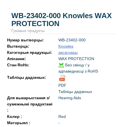
WB-23402-000 Knowles WAX
PROTECTION
Гукавыя прадукты
Нумар вытворцы:
WB-23402-000
Вытворца:
Knowles
Катэгорыя прадукцыі:
аксэсуары
Апісанне:
WAX PROTECTION
Стан RoHs:
Без свінцу / у
адпаведнасці з RoHS
Табліцы дадзеных:
PDF
Табліцы дадзеных
Для выкарыстання з/
Hearing Aids
сумежнымі прадуктамі
:
Колер :
Red
Матэрыял :
-