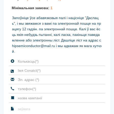
Мінімальная замова:
1
Запоўніце ўсе абавязковыя палі і націсніце "Даслац
ь", і мы звяжамся з вамі па электроннай пошце на пр
ацягу 12 гадзін. па электроннай пошце. Калі ў вас ёс
ць якія-небудзь пытанні, калі ласка, пакіньце паведа
мленне або электронны ліст. Дашліце ліст на адрас c
hipsemiconductor@mail.ru і мы адкажам як мага хутчэ
й.
