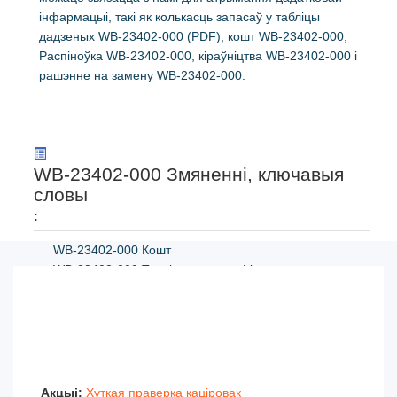
інфармацыі, такі як колькасць запасаў у табліцы
дадзеных WB-23402-000 (PDF), кошт WB-23402-000,
Распіноўка WB-23402-000, кіраўніцтва WB-23402-000 і
рашэнне на замену WB-23402-000.
WB-23402-000 Змяненні, ключавыя
словы
:
WB-23402-000 Кошт
WB-23402-000 Тэхнічная спецыфікацыя
WB-23402-000 Малюнак
WB-23402-000 PDF
WB-23402-000 Тэхнічныя характарыстыкі
WB-23402-000 Напружанне на выснове
WB-23402-000 Пастаўшчык
Акцыі:
Хуткая праверка каціровак