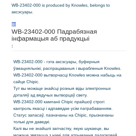
WB-23402-000 is produced by Knowles, belongs to
аксэсуары.
WB-23402-000 Падрабязная
інфармацыя аб прадукцыі
:
WB-23402-000 - гэта аксэсуары, буферныя
ўзмацняльнікі, распрацаваныя і вырабленыя Knowles.
WB-23402-000 вытворчасці Knowles можна набыць на
сайце Chipic.
Тут вы можаце знайсці розныя віды электронных
дэталяў ад вядучых вытворцаў свету.
WB-23402-000 кампаніі Chipic прайшоў строгі
кантроль якасці і адпавядае усім патрабаванням.
Статус запасаў, пазначаны на Chipic, прызначаны
толькі для даведкі.
Калі вы не знайшлі запчастку, якую шукаеце, вы
можаце звязацца з намі для атрымання дадатковай