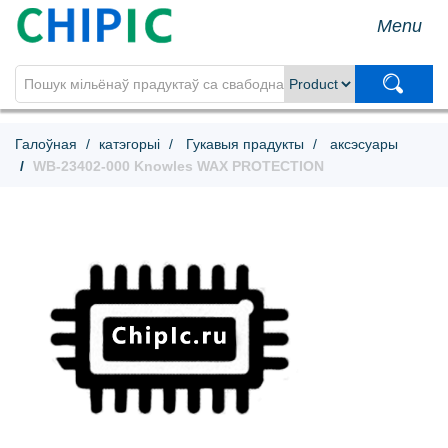
Menu
Галоўная
катэгорыі
Гукавыя прадукты
аксэсуары
WB-23402-000 Knowles WAX PROTECTION