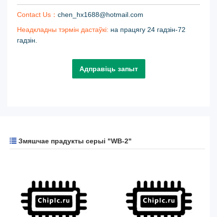
Contact Us：
chen_hx1688@hotmail.com
Неадкладны тэрмін дастаўкі:
на працягу 24 гадзін-72
гадзін.
Адправіць запыт
Змяшчае прадукты серыі "WB-2"