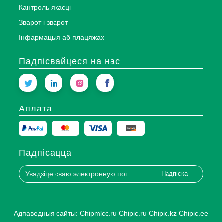
Кантроль якасці
Зварот і зварот
Інфармацыя аб плацяжах
Падпісвайцеся на нас
Аплата
Падпісацца
Падпіска
Адпаведныя сайты:
Chipmlcc.ru
Chipic.ru
Chipic.kz
Chipic.ee