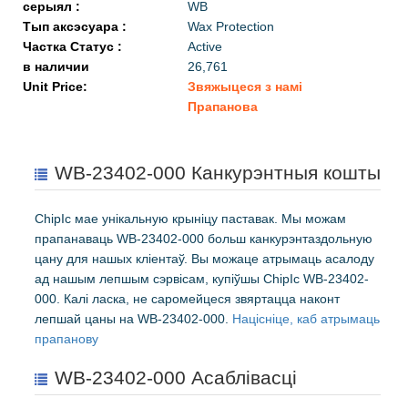
серыял :
WB
Тып аксэсуара :
Wax Protection
Частка Статус :
Active
в наличии
26,761
Unit Price:
Звяжыцеся з намі
Прапанова
WB-23402-000 Канкурэнтныя кошты
ChipIc мае унікальную крыніцу паставак. Мы можам
прапанаваць WB-23402-000 больш канкурэнтаздольную
цану для нашых кліентаў. Вы можаце атрымаць асалоду
ад нашым лепшым сэрвісам, купіўшы ChipIc WB-23402-
000. Калі ласка, не саромейцеся звяртацца наконт
лепшай цаны на WB-23402-000.
Націсніце, каб атрымаць
прапанову
WB-23402-000 Асаблівасці