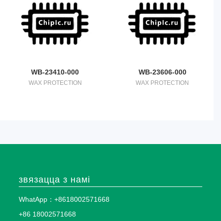
WB-23410-000
WB-23606-000
WAX PROTECTION
WAX PROTECTION
звязацца з намі
WhatApp：+8618002571668
+86 18002571668