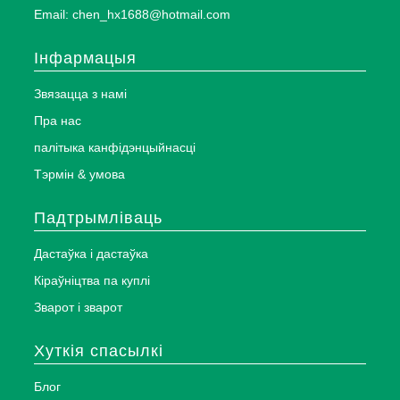
Email: chen_hx1688@hotmail.com
Інфармацыя
Звязацца з намі
Пра нас
палітыка канфідэнцыйнасці
Тэрмін & умова
Падтрымліваць
Дастаўка і дастаўка
Кіраўніцтва па куплі
Зварот і зварот
Хуткія спасылкі
Блог