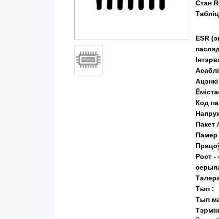
Стан R
Таблі
ESR (э
пасляд
Інтэрв
Асаблі
Ацэнкі
Ёміста
Код п
Напруж
Пакет 
Памер 
Працоў
Рост -
серыял
Талера
Тып :
Тып ма
Тэрмін