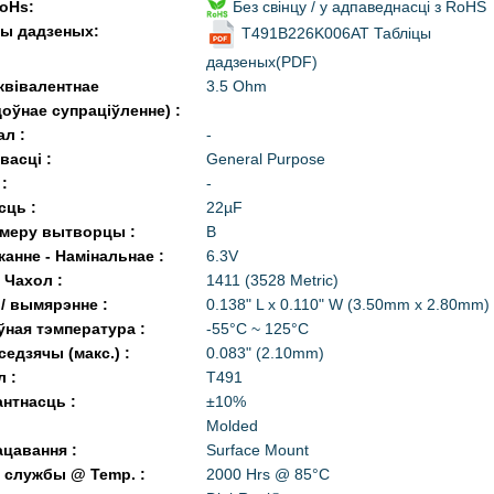
oHs:
Без свінцу / у адпаведнасці з RoHS
цы дадзеных:
T491B226K006AT Табліцы
дадзеных(PDF)
квівалентнае
3.5 Ohm
оўнае супраціўленне) :
ал :
-
васці :
General Purpose
 :
-
сць :
22µF
амеру вытворцы :
B
анне - Намінальнае :
6.3V
/ Чахол :
1411 (3528 Metric)
/ вымярэнне :
0.138" L x 0.110" W (3.50mm x 2.80mm)
ная тэмпература :
-55°C ~ 125°C
 седзячы (макс.) :
0.083" (2.10mm)
 :
T491
нтнасць :
±10%
Molded
цавання :
Surface Mount
 службы @ Temp. :
2000 Hrs @ 85°C