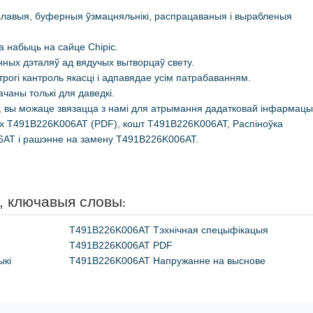
алавыя, буферныя ўзмацняльнікі, распрацаваныя і вырабленыя
набыць на сайце Chipic.
нных дэталяў ад вядучых вытворцаў свету.
рогі кантроль якасці і адпавядае усім патрабаванням.
ачаны толькі для даведкі.
е, вы можаце звязацца з намі для атрымання дадатковай інфармацыі
ных T491B226K006AT (PDF), кошт T491B226K006AT, Распіноўка
6AT і рашэнне на замену T491B226K006AT.
, ключавыя словы
:
T491B226K006AT Тэхнічная спецыфікацыя
T491B226K006AT PDF
ыкі
T491B226K006AT Напружанне на выснове