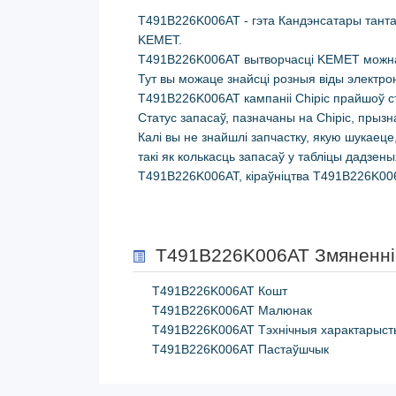
T491B226K006AT - гэта Кандэнсатары тант
KEMET.
T491B226K006AT вытворчасці KEMET можна 
Тут вы можаце знайсці розныя віды электро
T491B226K006AT кампаніі Chipic прайшоў ст
Статус запасаў, пазначаны на Chipic, прызн
Калі вы не знайшлі запчастку, якую шукаец
такі як колькасць запасаў у табліцы дадзе
T491B226K006AT, кіраўніцтва T491B226K00
T491B226K006AT Змяненні
T491B226K006AT Кошт
T491B226K006AT Малюнак
T491B226K006AT Тэхнічныя характарыст
T491B226K006AT Пастаўшчык