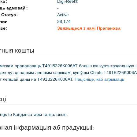
ка :
Digi-Reel®
ць адмоваў :
-
 Статус :
Active
ичии
38,174
ice:
Звяжыцеся з намі Прапанова
тныя кошты
Мы можам прапанаваць T491B226K006AT больш канкурэнтаздольную 
салоду ад нашым лепшым сэрвісам, купіўшы ChipIc T491B226K006A
онт лепшай цаны на T491B226K006AT.
Націсніце, каб атрымаць
ці
ngs to Кандэнсатары танталавыя.
ная інфармацыя аб прадукцыі
: