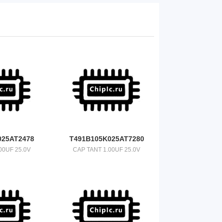
025AT2478
T491B105K025AT7280
00UF 25.0V
CAP TANT 1.00UF 25.0V