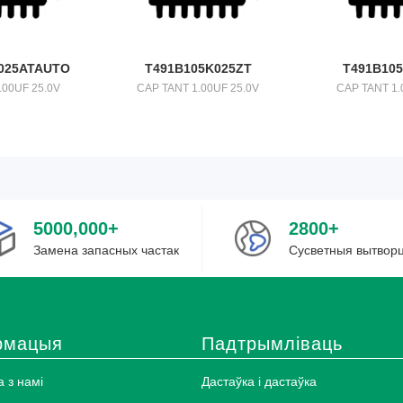
025ATAUTO
T491B105K025ZT
T491B10
.00UF 25.0V
CAP TANT 1.00UF 25.0V
CAP TANT 1.
5000,000+
2800+
Замена запасных частак
Сусветныя вытвор
рмацыя
Падтрымліваць
 з намі
Дастаўка і дастаўка