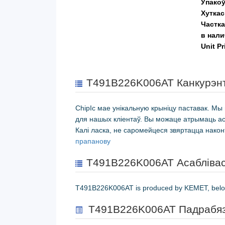
Ўпакоў
Хуткас
Частка
в нал
Unit Pr
T491B226K006AT Канкурэн
ChipIc мае унікальную крыніцу паставак. 
для нашых кліентаў. Вы можаце атрымаць а
Калі ласка, не саромейцеся звяртацца нак
прапанову
T491B226K006AT Асаблівас
T491B226K006AT is produced by KEMET, belo
T491B226K006AT Падрабяз