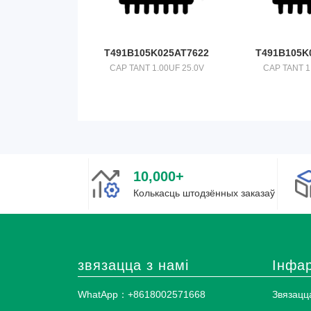
T491B105K025AT7622
T491B105K
CAP TANT 1.00UF 25.0V
CAP TANT 1
10,000+
Колькасць штодзённых заказаў
звязацца з намі
Інфа
WhatApp：+8618002571668
Звязацца