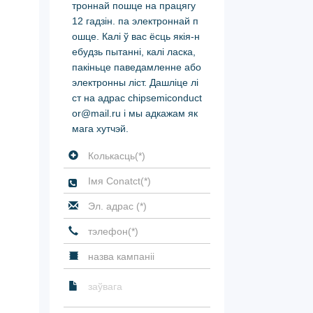
троннай пошце на працягу
12 гадзін. па электроннай п
ошце. Калі ў вас ёсць якія-н
ебудзь пытанні, калі ласка,
пакіньце паведамленне або
электронны ліст. Дашліце лі
ст на адрас chipsemiconduct
or@mail.ru і мы адкажам як
мага хутчэй.
