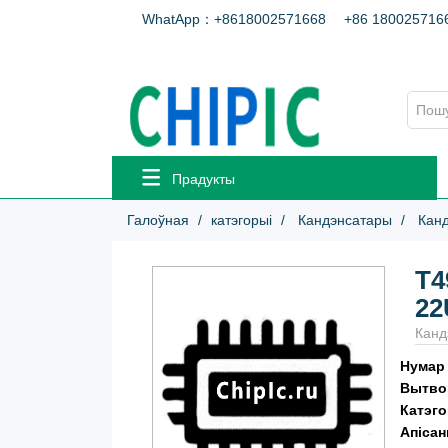
WhatApp：+8618002571668
+86 180025716
Прадукты
Галоўная
катэгорыі
Кандэнсатары
Канд
T4
22
Кан
Нумар
Вытво
Катэг
Апісан