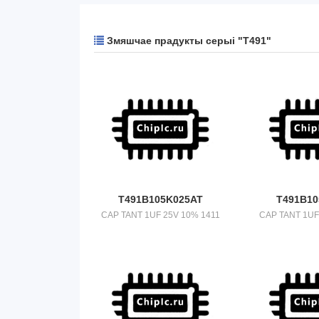
Змяшчае прадукты серыі "T491"
T491B105K025AT
T491B10
CAP TANT 1UF 25V 10% 1411
CAP TANT 1UF