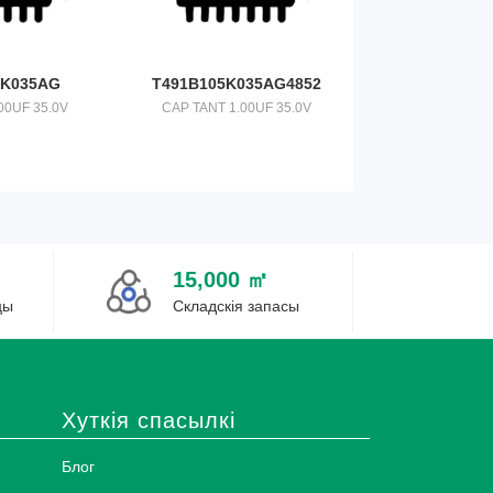
5K035AG
T491B105K035AG4852
00UF 35.0V
CAP TANT 1.00UF 35.0V
15,000 ㎡
цы
Складскія запасы
Хуткія спасылкі
Блог