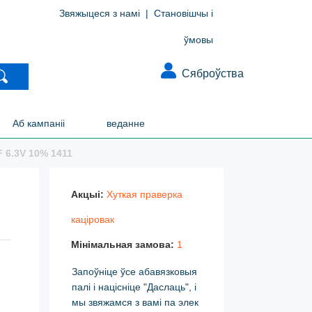
Звяжыцеся з намі
|
Становішчы і
ўмовы
Сяброўства
Аб кампаніі
веданне
6.3V 10% 1411
Акцыі:
Хуткая праверка
каціровак
Мінімальная замова:
1
Запоўніце ўсе абавязковыя
палі і націсніце "Даслаць", і
мы звяжамся з вамі па элек