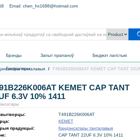
68
Email: chen_hx1688@hotmail.com
Брэнды
Запыт прапаноў
Бюджэт лагістыкі
Бэстсэлеры
энсатары танталавыя
T491B226K006AT KEMET CAP TANT 22UF 
91B226K006AT KEMET CAP TANT
UF 6.3V 10% 1411
дэнсатары
 вытворцы:
T491B226K006AT
рца:
KEMET
орыя прадукцыі:
Кандэнсатары танталавыя
не:
CAP TANT 22UF 6.3V 10% 1411