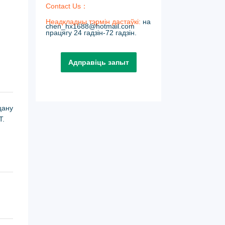
Contact Us：
Неадкладны тэрмін дастаўкі:
на
chen_hx1688@hotmail.com
працягу 24 гадзін-72 гадзін.
Адправіць запыт
цану
T.